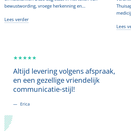
bewustwording, vroege herkenning en...
Thuisa
medicij
Lees verder
Lees v
Heel erg tevreden over
Altijd levering volgens afspraak,
Thuisapotheek. Meedenkend
en een gezellige vriendelijk
en regelen alles snel voor je !!
communicatie-stijl!
Ik kan het iedereen aanraden 👍
Erica
Daantje