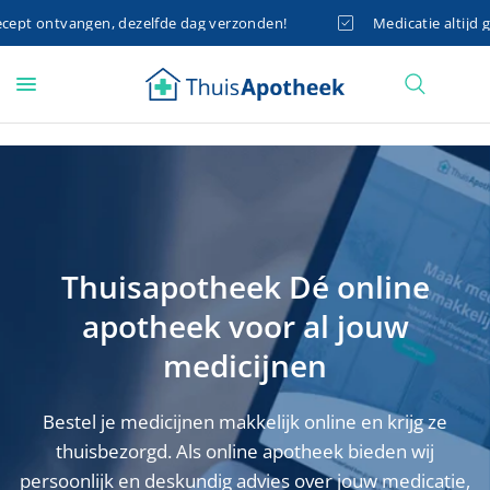
t ontvangen, dezelfde dag verzonden!
Medicatie altijd grati
Thuisapotheek
Dé
online
apotheek
voor
al
jouw
medicijnen
Bestel
je
medicijnen
makkelijk
online
en
krijg
ze
thuisbezorgd.
Als
online
apotheek
bieden
wij
persoonlijk
en
deskundig
advies
over
jouw
medicatie,