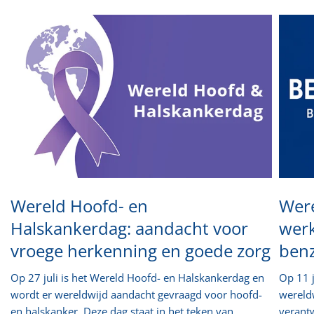
Wereld Hoofd- en
Wer
Halskankerdag: aandacht voor
werk
vroege herkenning en goede zorg
ben
Op 27 juli is het Wereld Hoofd- en Halskankerdag en
Op 11 
wordt er wereldwijd aandacht gevraagd voor hoofd-
wereld
en halskanker. Deze dag staat in het teken van
verant