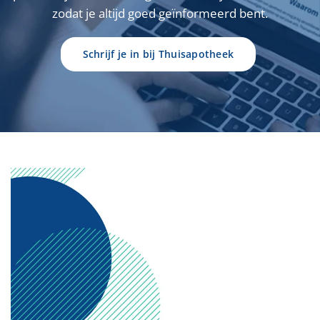
zodat
je
altijd
goed
geïnformeerd
bent.
Schrijf je in bij Thuisapotheek