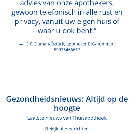
ers,
in de juiste dosering. Natuurlij
rust en
met aandacht voor uw privacy 
uis of
een service waar u op kunt
rekenen".
nummer:
J. Luong, apotheker BIG-nummer: 09927390017
Gezondheidsnieuws: Altijd op de
hoogte
Laatste nieuws van Thuisapotheek
Bekijk alle berichten