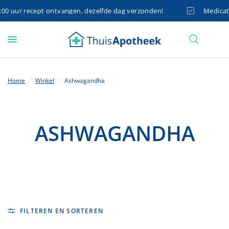
 uur recept ontvangen, dezelfde dag verzonden!
Medicatie 
Home
/
Winkel
/
Ashwagandha
ASHWAGANDHA
FILTEREN EN SORTEREN