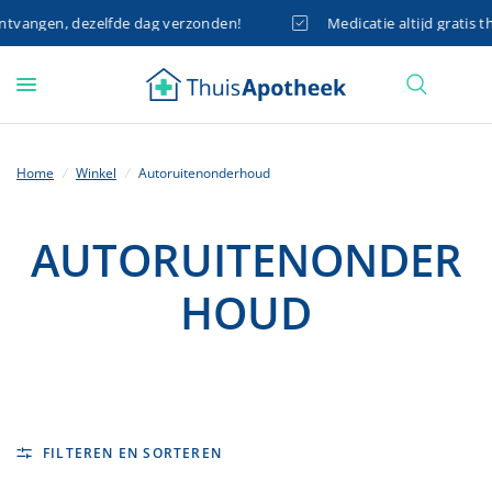
tvangen, dezelfde dag verzonden!
Medicatie altijd gratis th
Home
/
Winkel
/
Autoruitenonderhoud
AUTORUITENONDER
HOUD
FILTEREN EN SORTEREN