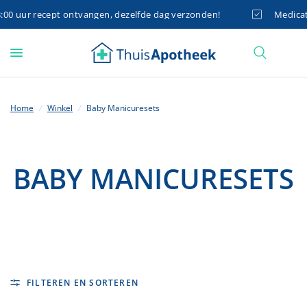
0 uur recept ontvangen, dezelfde dag verzonden!
Medicatie
Home
/
Winkel
/
Baby Manicuresets
BABY MANICURESETS
FILTEREN EN SORTEREN