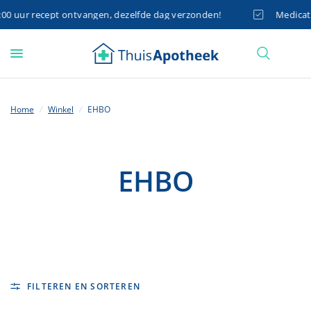
 uur recept ontvangen, dezelfde dag verzonden!
Medicatie 
Home
/
Winkel
/
EHBO
EHBO
FILTEREN EN SORTEREN