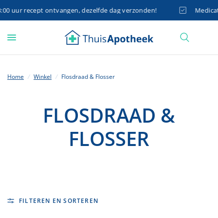
0 uur recept ontvangen, dezelfde dag verzonden!
Medicatie
Home
/
Winkel
/
Flosdraad & Flosser
FLOSDRAAD &
FLOSSER
FILTEREN EN SORTEREN