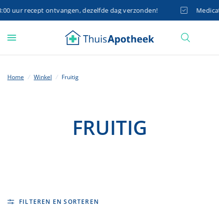
0 uur recept ontvangen, dezelfde dag verzonden!
Medicatie
Home
/
Winkel
/
Fruitig
FRUITIG
FILTEREN EN SORTEREN