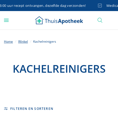
0 uur recept ontvangen, dezelfde dag verzonden!
Medicatie
Home
/
Winkel
/
Kachelreinigers
KACHELREINIGERS
FILTEREN EN SORTEREN