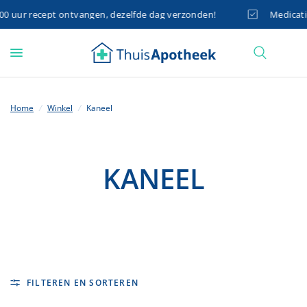
 uur recept ontvangen, dezelfde dag verzonden!
Medicatie 
Home
/
Winkel
/
Kaneel
KANEEL
FILTEREN EN SORTEREN