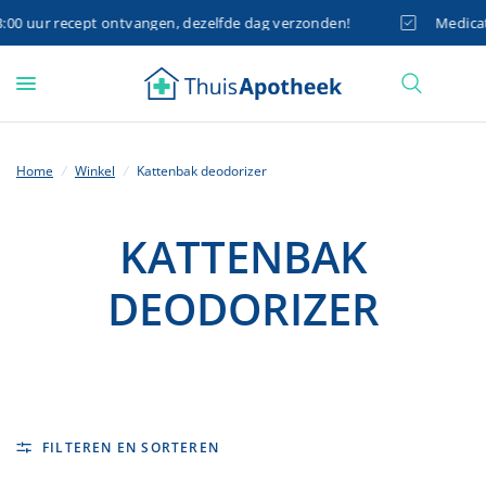
0 uur recept ontvangen, dezelfde dag verzonden!
Medicatie
Home
/
Winkel
/
Kattenbak deodorizer
KATTENBAK
DEODORIZER
FILTEREN EN SORTEREN