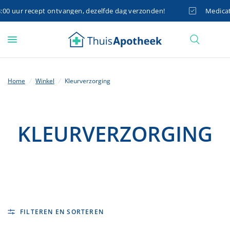
0 uur recept ontvangen, dezelfde dag verzonden!
Medicatie
Home
/
Winkel
/
Kleurverzorging
KLEURVERZORGING
FILTEREN EN SORTEREN