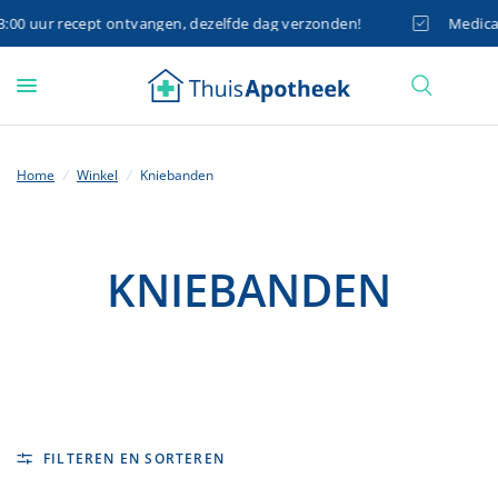
0 uur recept ontvangen, dezelfde dag verzonden!
Medicatie
Home
/
Winkel
/
Kniebanden
KNIEBANDEN
FILTEREN EN SORTEREN