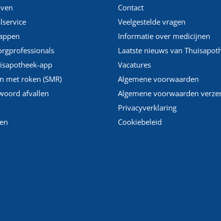
jven
Contact
lservice
Veelgestelde vragen
appen
Informatie over medicijnen
orgprofessionals
Laatste nieuws van Thuisapot
isapotheek-app
Vacatures
n met roken (SMR)
Algemene voorwaarden
woord afvallen
Algemene voorwaarden verze
Privacyverklaring
en
Cookiebeleid