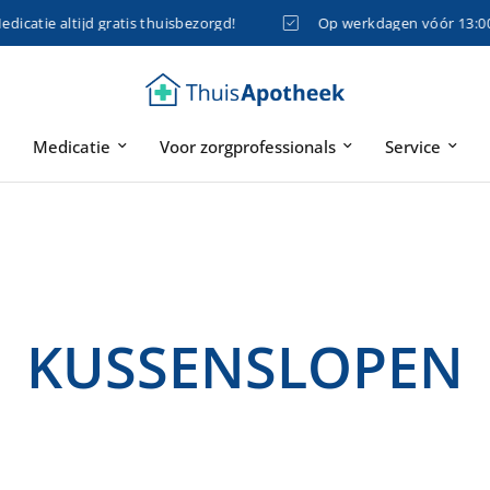
catie altijd gratis thuisbezorgd!
Op werkdagen vóór 13:00 uu
Medicatie
Voor zorgprofessionals
Service
KUSSENSLOPEN