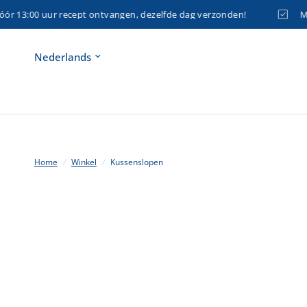
13:00 uur recept ontvangen, dezelfde dag verzonden!
Medi
Land/regio
bijwerken
Home
/
Winkel
/
Kussenslopen