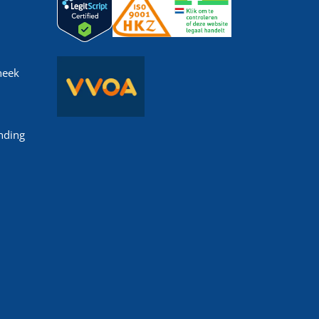
heek
nding