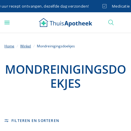
ur recept ontvangen, dezelfde dag verzonden!
Medicatie al
Home
/
Winkel
/
Mondreinigingsdoekjes
MONDREINIGINGSDO
EKJES
FILTEREN EN SORTEREN