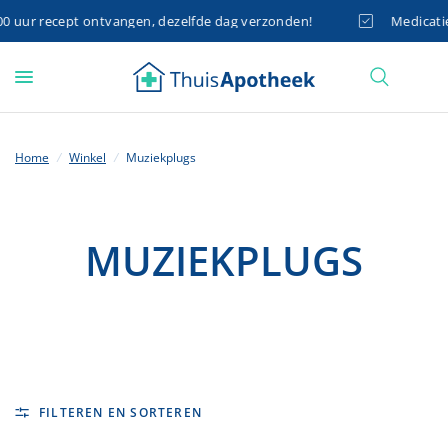
 uur recept ontvangen, dezelfde dag verzonden!
Medicatie 
Home
/
Winkel
/
Muziekplugs
MUZIEKPLUGS
FILTEREN EN SORTEREN