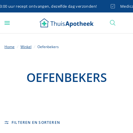
00 uur recept ontvangen, dezelfde dag verzonden!
Medicati
Home
/
Winkel
/
Oefenbekers
OEFENBEKERS
FILTEREN EN SORTEREN