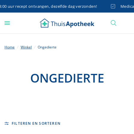
0 uur recept ontvangen, dezelfde dag verzonden!
Medicatie
Home
/
Winkel
/
Ongedierte
ONGEDIERTE
FILTEREN EN SORTEREN