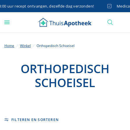
0 uur recept ontvangen, dezelfde dag verzonden!
Medicatie
Home
/
Winkel
/
Orthopedisch Schoeisel
ORTHOPEDISCH
SCHOEISEL
FILTEREN EN SORTEREN