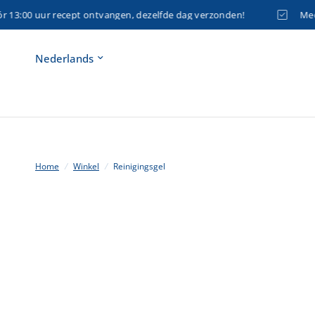
3:00 uur recept ontvangen, dezelfde dag verzonden!
Medica
Land/regio
bijwerken
Home
/
Winkel
/
Reinigingsgel