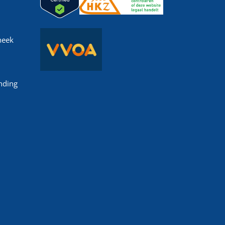
heek
nding