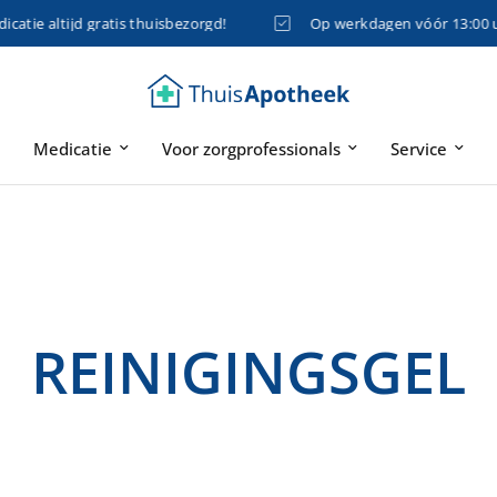
tie altijd gratis thuisbezorgd!
Op werkdagen vóór 13:00 uur
Medicatie
Voor zorgprofessionals
Service
REINIGINGSGEL