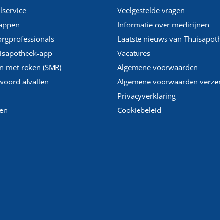
lservice
Veelgestelde vragen
appen
Informatie over medicijnen
orgprofessionals
Laatste nieuws van Thuisapot
isapotheek-app
Vacatures
n met roken (SMR)
Algemene voorwaarden
woord afvallen
Algemene voorwaarden verze
Privacyverklaring
en
Cookiebeleid