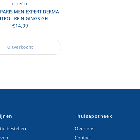
L'ORÉAL
 PARIS MEN EXPERT DERMA
TROL REINIGINGS GEL
€14,99
Uitverkocht
ijnen
Thuisapotheek
ie bestellen
Over ons
jven
Contact