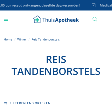
0 uur recept ontvangen, dezelfde dag verzonden!
Medicatie
Home
/
Winkel
/
Reis Tandenborstels
REIS
TANDENBORSTELS
FILTEREN EN SORTEREN