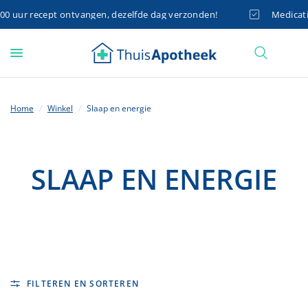
 uur recept ontvangen, dezelfde dag verzonden!
Medicatie 
Home
/
Winkel
/
Slaap en energie
SLAAP EN ENERGIE
FILTEREN EN SORTEREN