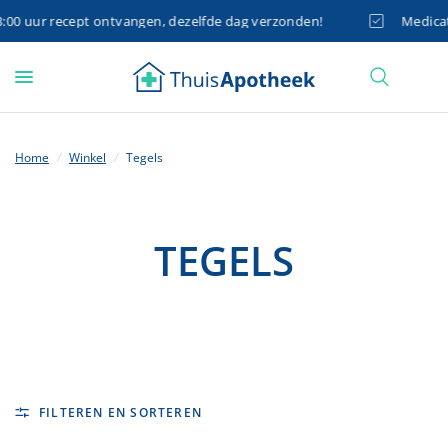
0 uur recept ontvangen, dezelfde dag verzonden!
Medicatie
Home
/
Winkel
/
Tegels
TEGELS
FILTEREN EN SORTEREN