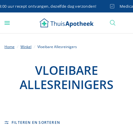
0 uur recept ontvangen, dezelfde dag verzonden!
Medicatie
Home
/
Winkel
/
Vloeibare Allesreinigers
VLOEIBARE
ALLESREINIGERS
FILTEREN EN SORTEREN