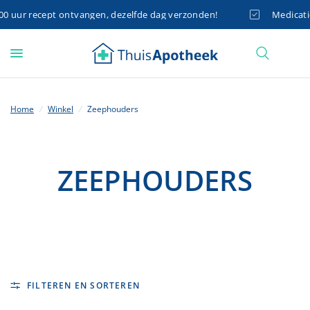
 uur recept ontvangen, dezelfde dag verzonden!
Medicatie 
Home
/
Winkel
/
Zeephouders
ZEEPHOUDERS
FILTEREN EN SORTEREN